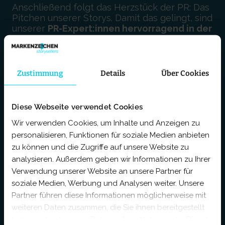
Anschließend folgt das Herzstück der PR: Das
Pitchen unserer Storys. Damit das gelingt, sind
unserer
PR-Expert:innen hervorragend in der
Medienlandschaft vernetzt
:
General Interest
Zustimmung
Details
Über Cookies
B2B-Fachpresse
Diese Webseite verwendet Cookies
Publikumsmedien
Wir verwenden Cookies, um Inhalte und Anzeigen zu
personalisieren, Funktionen für soziale Medien anbieten
zu können und die Zugriffe auf unsere Website zu
Special Interest
analysieren. Außerdem geben wir Informationen zu Ihrer
Verwendung unserer Website an unsere Partner für
TV / Radio
soziale Medien, Werbung und Analysen weiter. Unsere
Partner führen diese Informationen möglicherweise mit
...
weiteren Daten zusammen, die Sie ihnen bereitgestellt
haben oder die sie im Rahmen Ihrer Nutzung der Dienste