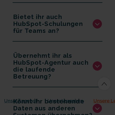
Bietet ihr auch
HubSpot-Schulungen
für Teams an?
Übernehmt ihr als
HubSpot-Agentur auch
die laufende
Betreuung?
Könnt ihr bestehende
Unser Angebot
Unser Vorgehen
Unsere L
Daten aus anderen