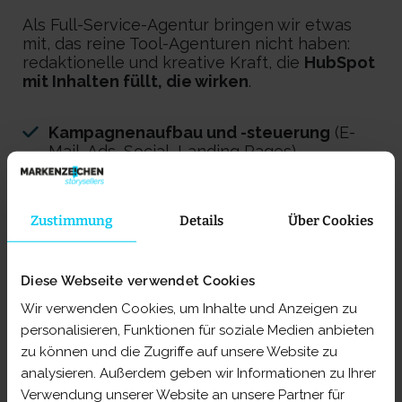
Als Full-Service-Agentur bringen wir etwas
mit, das reine Tool-Agenturen nicht haben:
redaktionelle und kreative Kraft, die
HubSpot
mit Inhalten füllt, die wirken
.
Kampagnenaufbau und -steuerung
(E-
Mail, Ads, Social, Landing Pages)
Automatisiertes
Lead-Nurturing
und
Lifecycle-Segmentierung
Zustimmung
Details
Über Cookies
Lead-Scoring-Modelle
, die wirklich
qualifizieren
Diese Webseite verwendet Cookies
Wir verwenden Cookies, um Inhalte und Anzeigen zu
Laufendes
Reporting, Testing und
personalisieren, Funktionen für soziale Medien anbieten
Optimierung
zu können und die Zugriffe auf unsere Website zu
analysieren. Außerdem geben wir Informationen zu Ihrer
Verwendung unserer Website an unsere Partner für