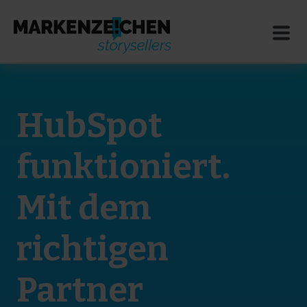
HubSpot
funktioniert.
Mit dem
richtigen
Partner