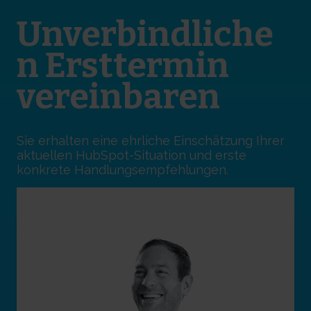
Unverbindliche
n Ersttermin
vereinbaren
Sie erhalten eine ehrliche Einschätzung Ihrer
aktuellen HubSpot-Situation und erste
konkrete Handlungsempfehlungen.