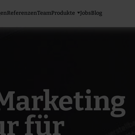
gen
Referenzen
Team
Produkte
Jobs
Blog
Show submenu f
 Marketing
r für