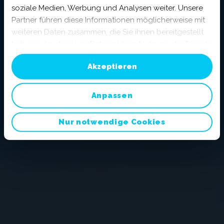
soziale Medien, Werbung und Analysen weiter. Unsere
Partner führen diese Informationen möglicherweise mit
weiteren Daten zusammen, die Sie ihnen bereitgestellt
haben oder die sie im Rahmen Ihrer Nutzung der Dienste
gesammelt haben. Sie geben Einwilligung zu unseren
Akzeptieren
Cookies, wenn Sie unsere Webseite weiterhin nutzen.
Mehr erfahren:
Impressum
||
Datenschutz
Anpassen
Nur notwendige Cookies