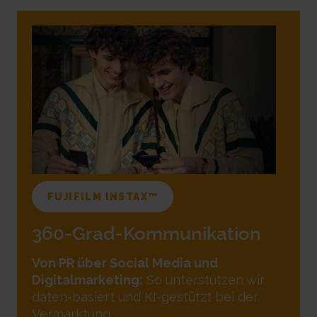
FUJIFILM INSTAX™
360-Grad-Kommunikation
Von PR über Social Media und
Digitalmarketing:
So unterstützen wir
daten-basiert und KI-gestützt bei der
Vermarktung.