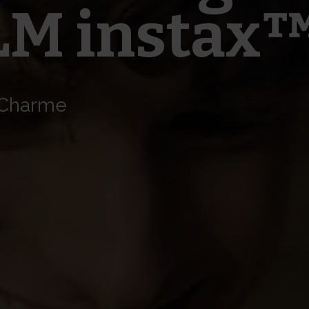
LM instax
o-Charme