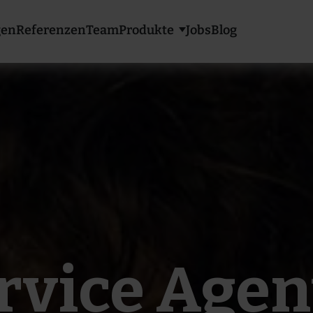
gen
Referenzen
Team
Produkte
Jobs
Blog
Show submenu f
ervice Agen