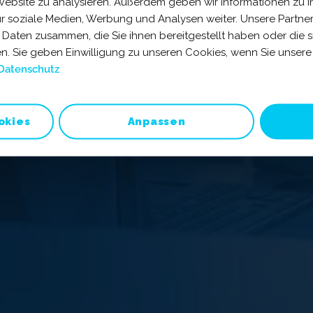
 Website zu analysieren. Außerdem geben wir Informationen zu 
ür soziale Medien, Werbung und Analysen weiter. Unsere Partner
 Daten zusammen, die Sie ihnen bereitgestellt haben oder die 
. Sie geben Einwilligung zu unseren Cookies, wenn Sie unsere 
Datenschutz
okies
Anpassen