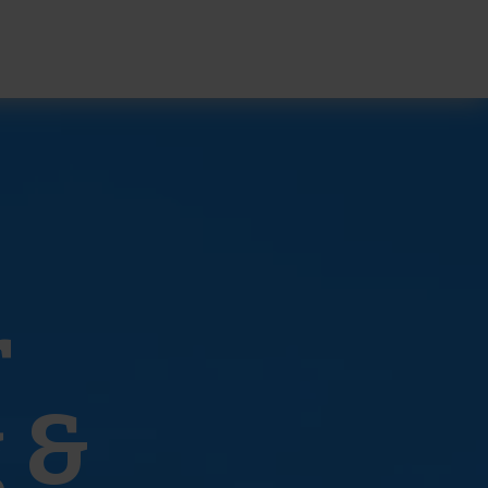
Products
r
 &