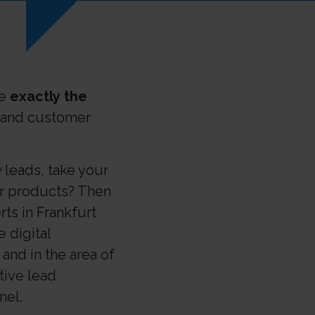
re
exactly the
s and customer
 leads, take your
ur products? Then
ts in Frankfurt
 digital
and in the area of
tive lead
nel.