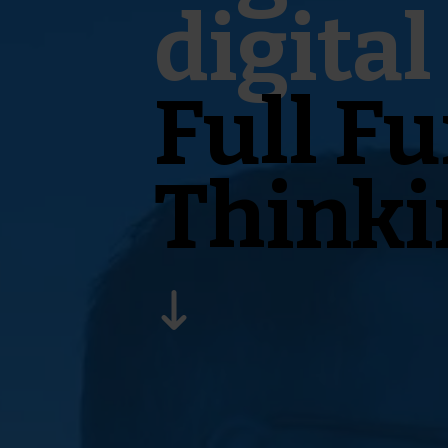
digital
Full Fu
Thinki