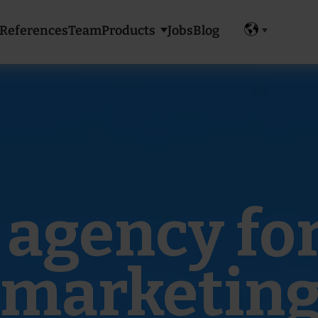
References
Team
Products
Jobs
Blog
Show submenu for 
 agency fo
l marketing