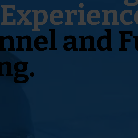
Experienc
nnel and F
ng.