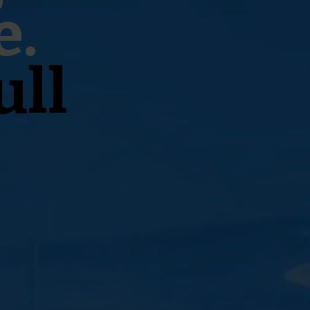
e
.
ull